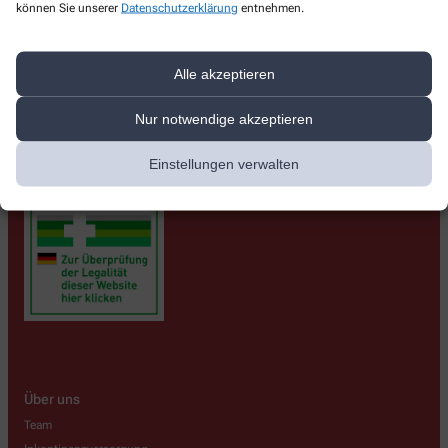
können Sie unserer
Datenschutzerklärung
entnehmen.
Vita-Apotheke
Nußdorfer Str. 101
,
88662
Überlingen
Alle akzeptieren
+49-7551/30 81 29
Nur notwendige akzeptieren
+49-7551/30 81 32
info@vita-apotheke-ueberlingen.de
Einstellungen verwalten
Über uns
Team