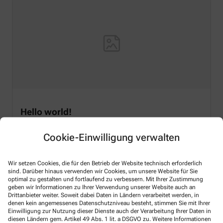
Hello world!
Welcome to WordPress on Azure Sites. This is your first
Cookie-Einwilligung verwalten
post. Edit or delete it, then start writing!
Mehr Lesen
Wir setzen Cookies, die für den Betrieb der Website technisch erforderlich
sind. Darüber hinaus verwenden wir Cookies, um unsere Website für Sie
optimal zu gestalten und fortlaufend zu verbessern. Mit Ihrer Zustimmung
geben wir Informationen zu Ihrer Verwendung unserer Website auch an
Drittanbieter weiter. Soweit dabei Daten in Ländern verarbeitet werden, in
denen kein angemessenes Datenschutzniveau besteht, stimmen Sie mit Ihrer
Einwilligung zur Nutzung dieser Dienste auch der Verarbeitung Ihrer Daten in
Kontakt
diesen Ländern gem. Artikel 49 Abs. 1 lit. a DSGVO zu. Weitere Informationen