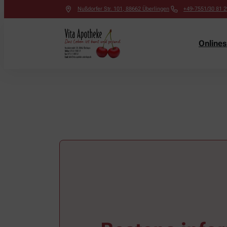
Nußdorfer Str. 101
,
88662
Überlingen
+49-7551/30 81 2
Online