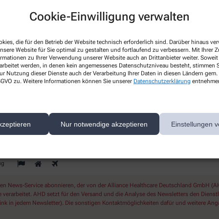
Gesundheitsthemen
Cookie-Einwilligung verwalten
s
Erfahren Sie mehr über aktuelle
Themen rund um Ihre Gesundheit.
kies, die für den Betrieb der Website technisch erforderlich sind. Darüber hinaus v
nsere Website für Sie optimal zu gestalten und fortlaufend zu verbessern. Mit Ihrer
ormationen zu Ihrer Verwendung unserer Website auch an Drittanbieter weiter. Soweit
rarbeitet werden, in denen kein angemessenes Datenschutzniveau besteht, stimmen Si
ur Nutzung dieser Dienste auch der Verarbeitung Ihrer Daten in diesen Ländern gem. 
 DSGVO zu. Weitere Informationen können Sie unserer
Datenschutzerklärung
entnehme
ichern Sie sich Ihren 10% Gutschein* für unsere Apothek
kzeptieren
Nur notwendige akzeptieren
Einstellungen v
ug
 News-Service abonnieren, der von der Alliance Healthcare Deutschland GmbH (AHD
rarbeitet. AHD setzt für den Versand und die Analyse des Newsletters den Dienstleis
nk in jedem Newsletter). Die sonstigen Kontaktmöglichkeiten dafür und weitere Anga