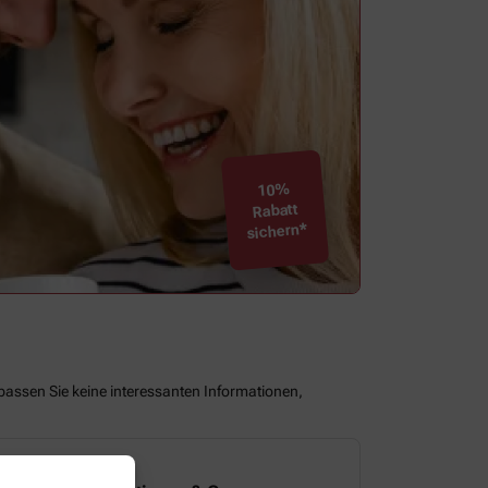
10%
Rabatt
sichern*
assen Sie keine interessanten Informationen,