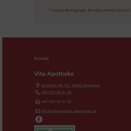
* Coupon-Bedingungen: Einmalig einlösbar bis zum 3
Kontakt
Vita-Apotheke
Nußdorfer Str. 101
,
88662
Überlingen
+49-7551/30 81 29
+49-7551/30 81 32
info@vita-apotheke-ueberlingen.de