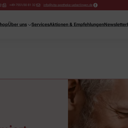
9
+49-7551/30 81 32
info@vita-apotheke-ueberlingen.de
shop
Über uns
Services
Aktionen & Empfehlungen
Newsletter