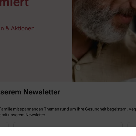
miert
n & Aktionen
nserem Newsletter
Familie mit spannenden Themen rund um Ihre Gesundheit begeistern. Verp
t mit unserem Newsletter.
Aktuelle