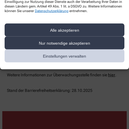
Durchsetzungsstelle unterstützt Sie dabei, ihre Rechte geltend zu
Einwilligung zur Nutzung dieser Dienste auch der Verarbeitung Ihrer Daten in
machen. Sie können sich auch an die
diesen Ländern gem. Artikel 49 Abs. 1 lit. a DSGVO zu. Weitere Informationen
können Sie unserer
Datenschutzerklärung
entnehmen.
Marktüberwachungsbehörde wenden:
MLBF - Marktüberwachungsstelle der Länder für die
Barrierefreiheit von Produkten und Dienstleistungen
Alle akzeptieren
c/o Ministerium für Arbeit, Soziales, Gesundheit und
Gleichstellung Sachsen-Anhalt
Nur notwendige akzeptieren
Postfach 39 11 55
39135 Magdeburg
Einstellungen verwalten
Telefon: 0391/567 6970
E-​Mail: MLBF@ms.sachsen-​anhalt.de.
Weitere Informationen zur Überwachungsstelle finden sie
hier
.
Stand der Barrierefreiheitserklärung: 28.10.2025