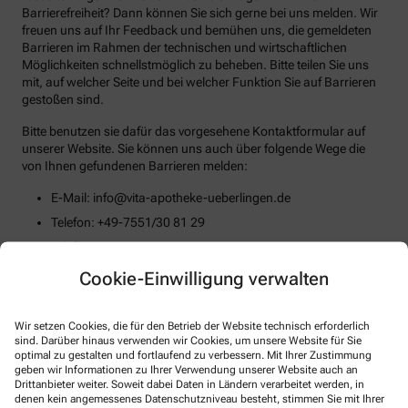
Barrierefreiheit? Dann können Sie sich gerne bei uns melden. Wir
freuen uns auf Ihr Feedback und bemühen uns, die gemeldeten
Barrieren im Rahmen der technischen und wirtschaftlichen
Möglichkeiten schnellstmöglich zu beheben. Bitte teilen Sie uns
mit, auf welcher Seite und bei welcher Funktion Sie auf Barrieren
gestoßen sind.
Bitte benutzen sie dafür das vorgesehene Kontaktformular auf
unserer Website. Sie können uns auch über folgende Wege die
von Ihnen gefundenen Barrieren melden:
E-Mail: info@vita-apotheke-ueberlingen.de
Telefon: +49-7551/30 81 29
Telefax: +49-7551/30 81 32
Postanschrift: Nußdorfer Str. 101 88662 Überlingen
Cookie-Einwilligung verwalten
Durchsetzungsverfahren und
Marktüberwachungsbehörde
Wir setzen Cookies, die für den Betrieb der Website technisch erforderlich
sind. Darüber hinaus verwenden wir Cookies, um unsere Website für Sie
optimal zu gestalten und fortlaufend zu verbessern. Mit Ihrer Zustimmung
Sollten Sie auf Mitteilungen oder Anfragen zur Barrierefreiheit
geben wir Informationen zu Ihrer Verwendung unserer Website auch an
keine zufriedenstellenden Antworten erhalten, können Sie sich an
Drittanbieter weiter. Soweit dabei Daten in Ländern verarbeitet werden, in
die zuständige Durchsetzungsstelle wenden. Die
denen kein angemessenes Datenschutzniveau besteht, stimmen Sie mit Ihrer